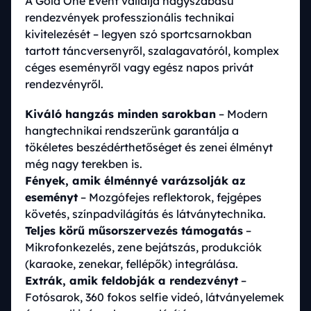
A Gold One Event vállalja nagyszabású
rendezvények professzionális technikai
kivitelezését – legyen szó sportcsarnokban
tartott táncversenyről, szalagavatóról, komplex
céges eseményről vagy egész napos privát
rendezvényről.
Kiváló hangzás minden sarokban
– Modern
hangtechnikai rendszerünk garantálja a
tökéletes beszédérthetőséget és zenei élményt
még nagy terekben is.
Fények, amik élménnyé varázsolják az
eseményt
– Mozgófejes reflektorok, fejgépes
követés, színpadvilágítás és látványtechnika.
Teljes körű műsorszervezés támogatás
–
Mikrofonkezelés, zene bejátszás, produkciók
(karaoke, zenekar, fellépők) integrálása.
Extrák, amik feldobják a rendezvényt
–
Fotósarok, 360 fokos selfie videó, látványelemek