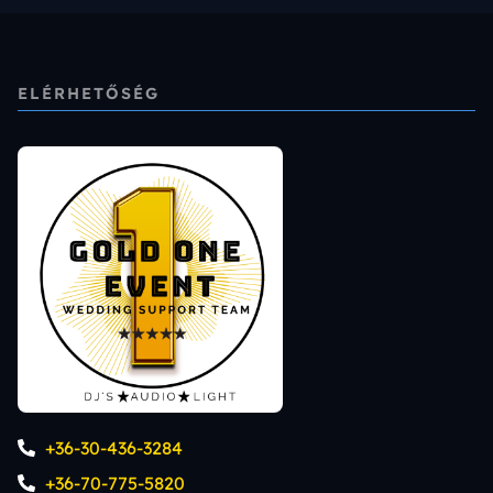
ELÉRHETŐSÉG
+36-30-436-3284
+36-70-775-5820