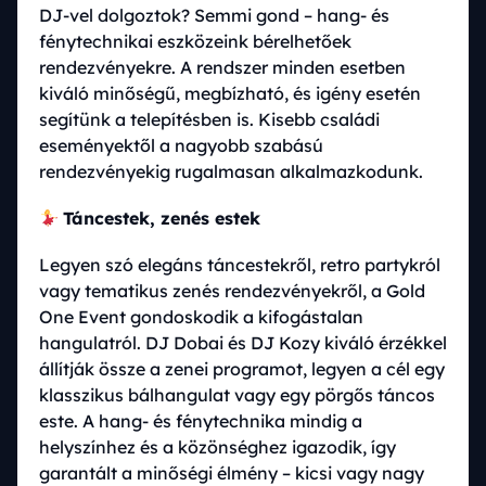
DJ-vel dolgoztok? Semmi gond – hang- és
fénytechnikai eszközeink bérelhetőek
rendezvényekre. A rendszer minden esetben
kiváló minőségű, megbízható, és igény esetén
segítünk a telepítésben is. Kisebb családi
eseményektől a nagyobb szabású
rendezvényekig rugalmasan alkalmazkodunk.
Táncestek, zenés estek
Legyen szó elegáns táncestekről, retro partykról
vagy tematikus zenés rendezvényekről, a Gold
One Event gondoskodik a kifogástalan
hangulatról. DJ Dobai és DJ Kozy kiváló érzékkel
állítják össze a zenei programot, legyen a cél egy
klasszikus bálhangulat vagy egy pörgős táncos
este. A hang- és fénytechnika mindig a
helyszínhez és a közönséghez igazodik, így
garantált a minőségi élmény – kicsi vagy nagy