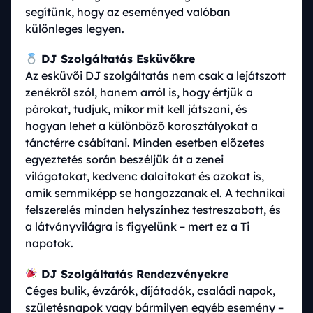
segítünk, hogy az eseményed valóban
különleges legyen.
DJ Szolgáltatás Esküvőkre
Az esküvői DJ szolgáltatás nem csak a lejátszott
zenékről szól, hanem arról is, hogy értjük a
párokat, tudjuk, mikor mit kell játszani, és
hogyan lehet a különböző korosztályokat a
tánctérre csábítani. Minden esetben előzetes
egyeztetés során beszéljük át a zenei
világotokat, kedvenc dalaitokat és azokat is,
amik semmiképp se hangozzanak el. A technikai
felszerelés minden helyszínhez testreszabott, és
a látványvilágra is figyelünk – mert ez a Ti
napotok.
DJ Szolgáltatás Rendezvényekre
Céges bulik, évzárók, díjátadók, családi napok,
születésnapok vagy bármilyen egyéb esemény –