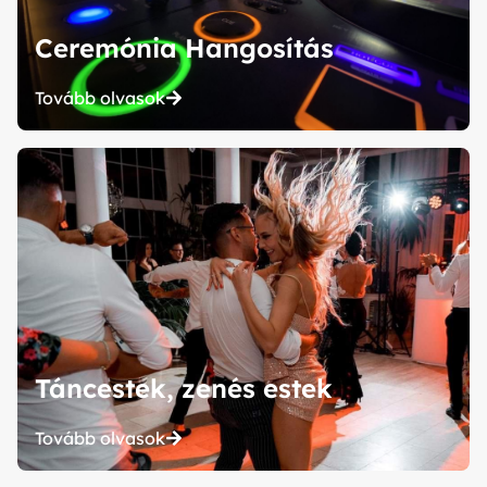
Ceremónia Hangosítás
Tovább olvasok
Táncestek, zenés estek
Tovább olvasok