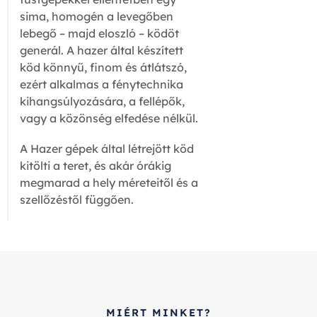
sima, homogén a levegőben
lebegő – majd eloszló – ködöt
generál.
A hazer által készített
köd könnyű, finom és átlátszó,
ezért alkalmas a fénytechnika
kihangsúlyozására, a fellépők,
vagy a közönség elfedése nélkül.
A Hazer gépek által létrejött köd
kitölti a teret, és akár órákig
megmarad a hely méreteitől és a
szellőzéstől függően.
MIÉRT MINKET?​